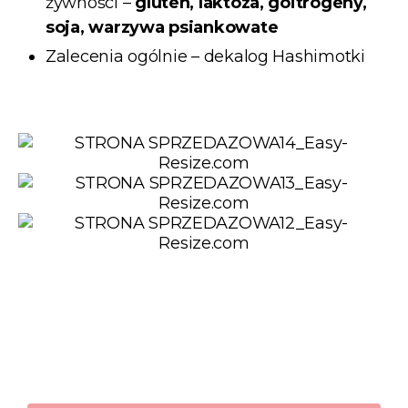
żywności –
gluten, laktoza, goitrogeny,
soja, warzywa psiankowate
Zalecenia ogólnie – dekalog Hashimotki