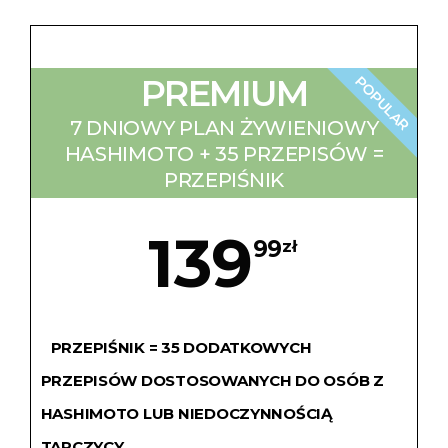
POPULAR
PREMIUM
7 DNIOWY PLAN ŻYWIENIOWY
HASHIMOTO + 35 PRZEPISÓW =
PRZEPIŚNIK
139
99
zł
PRZEPIŚNIK = 35 DODATKOWYCH
PRZEPISÓW DOSTOSOWANYCH DO OSÓB Z
HASHIMOTO LUB NIEDOCZYNNOŚCIĄ
TARCZYCY