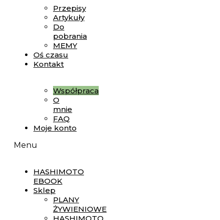
Przepisy
Artykuły
Do
pobrania
MEMY
Oś czasu
Kontakt
Współpraca
O
mnie
FAQ
Moje konto
Menu
HASHIMOTO
EBOOK
Sklep
PLANY
ŻYWIENIOWE
HASHIMOTO