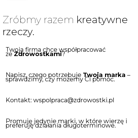
Zróbmy razem
kreatywne
rzeczy.
Twoja firma chce współpracować
ze
Zdrowostkami
?
Napisz, czego potrzebuje
Twoja marka
–
sprawdzimy, czy możemy Ci pomóc.
Kontakt: wspolpraca@zdrowostki.pl
Promuję jedynie marki, w które wierzę i
preferuję działania długoterminowe.