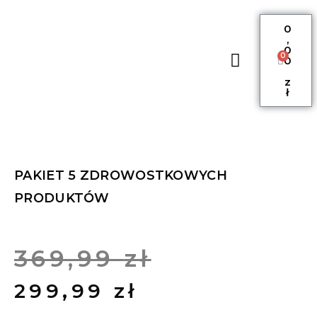
0
,
0
0
0
HASHIMOTO EBOOK
z
ł
PAKIET 5 ZDROWOSTKOWYCH
PRODUKTÓW
369,99
zł
299,99
zł