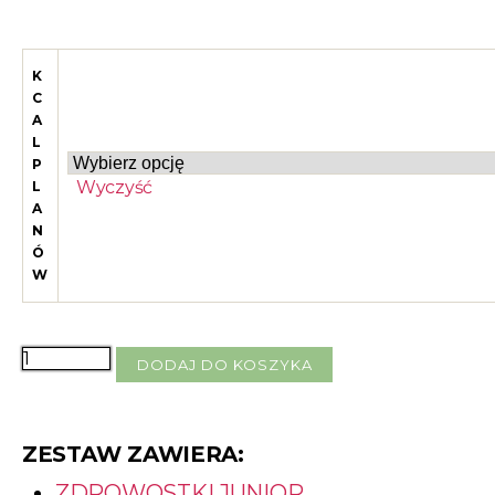
K
C
A
L
P
Wyczyść
L
A
N
Ó
W
DODAJ DO KOSZYKA
ZESTAW ZAWIERA:
ZDROWOSTKI JUNIOR