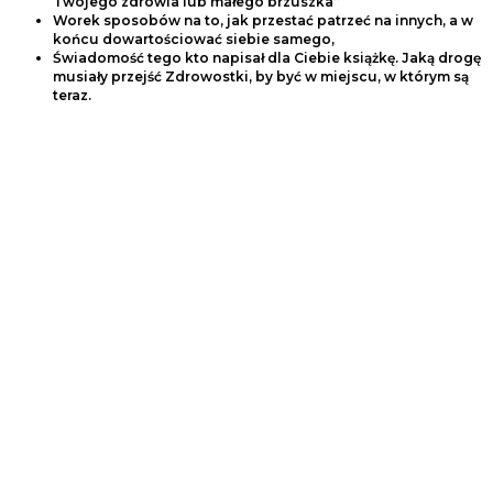
Twojego zdrowia lub małego brzuszka”
Worek sposobów na to, jak przestać patrzeć na innych, a w
końcu dowartościować siebie samego,
Świadomość tego kto napisał dla Ciebie książkę. Jaką drogę
musiały przejść Zdrowostki, by być w miejscu, w którym są
teraz.