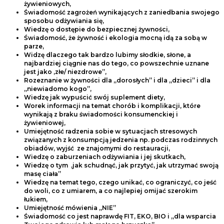
żywieniowych,
Świadomość zagrożeń wynikających z zaniedbania swojego
sposobu odżywiania się,
Wiedzę o dostępie do bezpiecznej żywności,
Świadomość, że żywność i ekologia mocną idą za sobą w
parze,
Widzę dlaczego tak bardzo lubimy słodkie, słone, a
najbardziej ciągnie nas do tego, co powszechnie uznane
jest jako ‚złe/ niezdrowe”,
Rozeznanie w żywności dla „dorosłych” i dla „dzieci” i dla
„niewiadomo kogo”,
Wiedzę jak wypuścić swój suplement diety,
Worek informacji na temat chorób i komplikacji, które
wynikają z braku świadomości konsumenckiej i
żywieniowej,
Umiejętność radzenia sobie w sytuacjach stresowych
związanych z konsumpcją jedzenia np. podczas rodzinnych
obiadów, wyjść
ze znajomymi do restauracji,
Wiedzę o zaburzeniach odżywiania i jej skutkach,
Wiedzę o tym
‚jak schudnąć, jak przytyć, jak utrzymać swoją
masę ciała”
Wiedzę na temat tego, czego unikać, co ograniczyć, co jeść
do woli, co z umiarem, a co najlepiej omijać szerokim
łukiem,
Umiejętność mówienia „NIE”
Świadomość co jest naprawdę FIT, EKO, BIO i „dla wsparcia