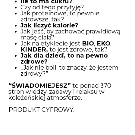
Ile to ma cukru?
Czy od tego przytyję?
Jak proteinowe, to pewnie
zdrowsze, tak?
Jak liczyć kalorie?
Jak jeść, by zachować prawidłową
masę ciała?
Jak na etykiecie jest
BIO
,
EKO
,
KINDER,
to jest zdrowe, tak?
Jak dla dzieci, to na pewno
zdrowe?
„Jak nie boli, to znaczy, że jestem
zdrowy?”
“ŚWIADOMIEJESZ”
to ponad 370
stron wiedzy, zabawy i relaksu w
koleżeńskiej atmosferze.
PRODUKT CYFROWY.