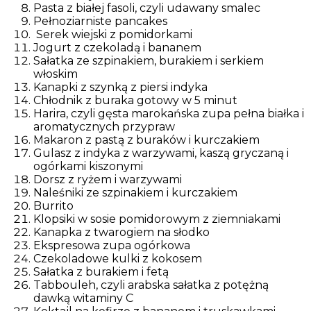
Pasta z białej fasoli, czyli udawany smalec
Pełnoziarniste pancakes
Serek wiejski z pomidorkami
Jogurt z czekoladą i bananem
Sałatka ze szpinakiem, burakiem i serkiem
włoskim
Kanapki z szynką z piersi indyka
Chłodnik z buraka gotowy w 5 minut
Harira, czyli gęsta marokańska zupa pełna białka i
aromatycznych przypraw
Makaron z pastą z buraków i kurczakiem
Gulasz z indyka z warzywami, kaszą gryczaną i
ogórkami kiszonymi
Dorsz z ryżem i warzywami
Naleśniki ze szpinakiem i kurczakiem
Burrito
Klopsiki w sosie pomidorowym z ziemniakami
Kanapka z twarogiem na słodko
Ekspresowa zupa ogórkowa
Czekoladowe kulki z kokosem
Sałatka z burakiem i fetą
Tabbouleh, czyli arabska sałatka z potężną
dawką witaminy C