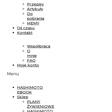
Przepisy
Artykuły
Do
pobrania
MEMY
Oś czasu
Kontakt
Współpraca
O
mnie
FAQ
Moje konto
Menu
HASHIMOTO
EBOOK
Sklep
PLANY
ŻYWIENIOWE
HASHIMOTO