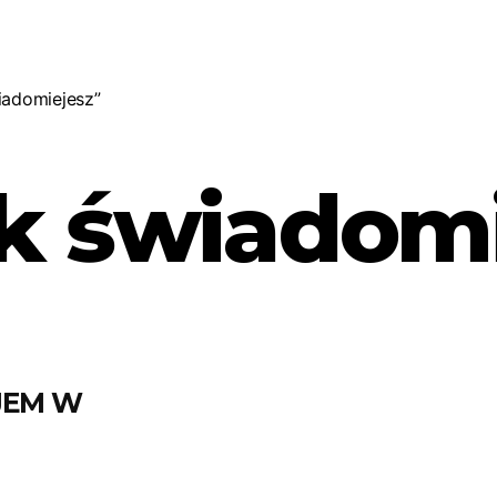
iadomiejesz”
k świadomi
 JEM W