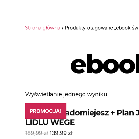
/ Produkty otagowane „ebook św
Strona główna
eboo
Wyświetlanie jednego wyniku
ebook Świadomiejesz + Plan
PROMOCJA!
LIDLU WEGE
189,99
zł
139,99
zł