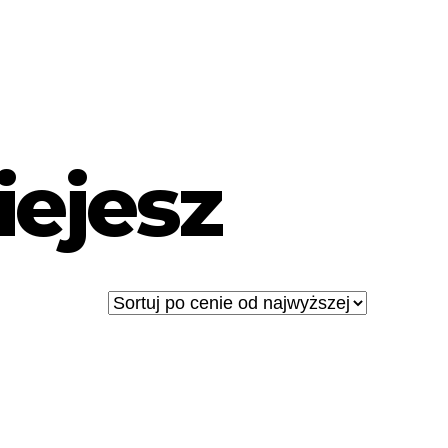
ejesz