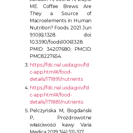
ME. Coffee Brews: Are
They a Source of
Macroelements in Human
Nutrition? Foods. 2021 Jun
9;10(6):1328. doi:
10.3390/foods10061328.
PMID: 34207680; PMCID:
PMC8227654.
https://fdc.nal.usda.gov/fd
c-app.html#/food-
details/171891/nutrients
https://fdc.nal.usda.gov/fd
c-app.html#/food-
details/171881/nutrients
Pelczyńska M, Bogdański
P, Prozdrowotne
właściwości kawy Varia
Medica 2019;3(4):311-317.