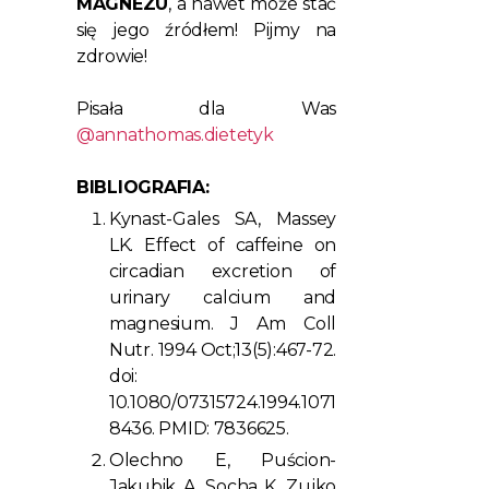
MAGNEZU
, a nawet może stać
się jego źródłem! Pijmy na
zdrowie!
Pisała dla Was
@annathomas.dietetyk
BIBLIOGRAFIA:
Kynast-Gales SA, Massey
LK. Effect of caffeine on
circadian excretion of
urinary calcium and
magnesium. J Am Coll
Nutr. 1994 Oct;13(5):467-72.
doi:
10.1080/07315724.1994.1071
8436. PMID: 7836625.
Olechno E, Puścion-
Jakubik A, Socha K, Zujko