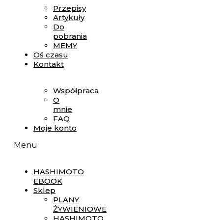
Przepisy
Artykuły
Do
pobrania
MEMY
Oś czasu
Kontakt
Współpraca
O
mnie
FAQ
Moje konto
Menu
HASHIMOTO
EBOOK
Sklep
PLANY
ŻYWIENIOWE
HASHIMOTO