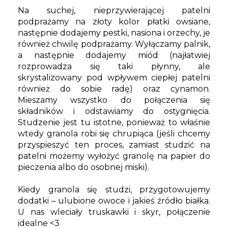
Na suchej, nieprzywierającej patelni
podprażamy na złoty kolor płatki owsiane,
następnie dodajemy pestki, nasiona i orzechy, je
również chwilę podprażamy. Wyłączamy palnik,
a następnie dodajemy miód (najłatwiej
rozprowadza się taki płynny, ale
skrystalizowany pod wpływem ciepłej patelni
również do sobie radę) oraz cynamon.
Mieszamy wszystko do połączenia się
składników i odstawiamy do ostygnięcia.
Studzenie jest tu istotne, ponieważ to właśnie
wtedy granola robi się chrupiąca (jeśli chcemy
przyspieszyć ten proces, zamiast studzić na
patelni możemy wyłożyć granolę na papier do
pieczenia albo do osobnej miski).
Kiedy granola się studzi, przygotowujemy
dodatki – ulubione owoce i jakieś źródło białka.
U nas wleciały truskawki i skyr, połączenie
idealne <3