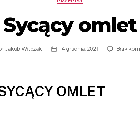
PRZEPISY
Sycący omlet
or:
Jakub Witczak
14 grudnia, 2021
Brak kom
SYCĄCY OMLET