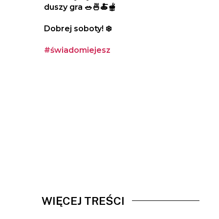
duszy gra 🥗🍜🍝🫕
Dobrej soboty! ❄️
#świadomiejesz
WIĘCEJ TREŚCI