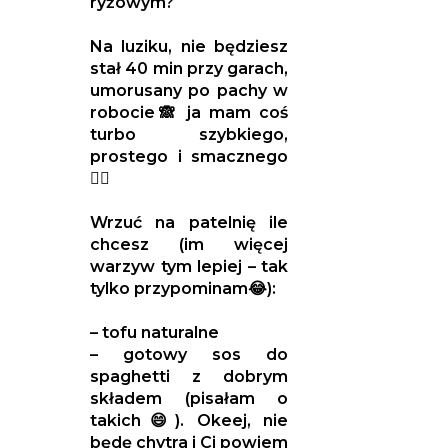
ryżowym?
Na luziku, nie będziesz
stał 40 min przy garach,
umorusany po pachy w
robocie🙈 ja mam coś
turbo szybkiego,
prostego i smacznego
☝🏼
Wrzuć na patelnię ile
chcesz (im więcej
warzyw tym lepiej – tak
tylko przypominam😂):
– tofu naturalne
– gotowy sos do
spaghetti z dobrym
składem (pisałam o
takich😄). Okeej, nie
będę chytra i Ci powiem