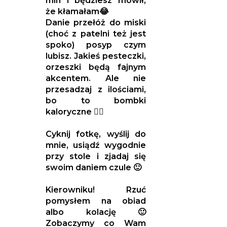
min i będziesz mówił,
że kłamałam😂
Danie przełóż do miski
(choć z patelni też jest
spoko) posyp czym
lubisz. Jakieś pesteczki,
orzeszki będą fajnym
akcentem. Ale nie
przesadzaj z ilościami,
bo to bombki
kaloryczne ☝🏼
Cyknij fotkę, wyślij do
mnie, usiądź wygodnie
przy stole i zjadaj się
swoim daniem czule 🙂
Kierowniku! Rzuć
pomysłem na obiad
albo kolację 🙂
Zobaczymy co Wam