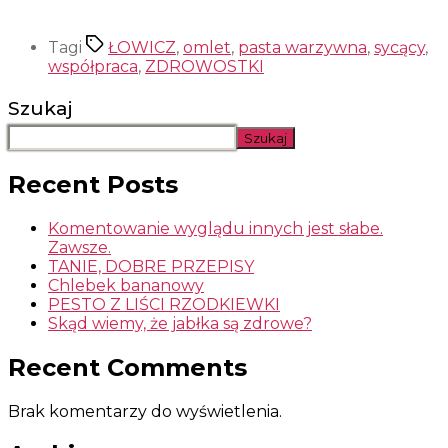
Tagi
ŁOWICZ
,
omlet
,
pasta warzywna
,
sycący
,
współpraca
,
ZDROWOSTKI
Szukaj
Szukaj
Recent Posts
Komentowanie wyglądu innych jest słabe.
Zawsze.
TANIE, DOBRE PRZEPISY
Chlebek bananowy
PESTO Z LIŚCI RZODKIEWKI
Skąd wiemy, że jabłka są zdrowe?
Recent Comments
Brak komentarzy do wyświetlenia.