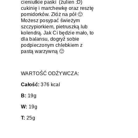
cieniutkie paski (żulien :D)
cukinię i marchewkę oraz resztę
pomidorków. Złóż na pół 🙂
Możesz posypać świeżym
szczypiorkiem, pietruszką lub
kolendrą. Jak Ci będzie mało, to
dla balansu, dogryź sobie
podpieczonym chlebkiem z
pastą warzywną 🙂
WARTOŚĆ ODŻYWCZA:
Całość:
376 kcal
B:
19g
W:
19g
T:
25g