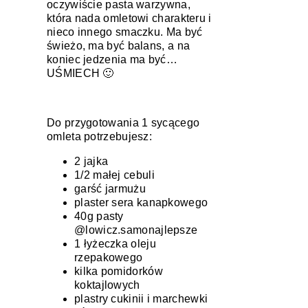
oczywiście pasta warzywna,
która nada omletowi charakteru i
nieco innego smaczku. Ma być
świeżo, ma być balans, a na
koniec jedzenia ma być…
UŚMIECH 🙂
Do przygotowania 1 sycącego
omleta potrzebujesz:
2 jajka
1/2 małej cebuli
garść jarmużu
plaster sera kanapkowego
40g pasty
@lowicz.samonajlepsze
1 łyżeczka oleju
rzepakowego
kilka pomidorków
koktajlowych
plastry cukinii i marchewki