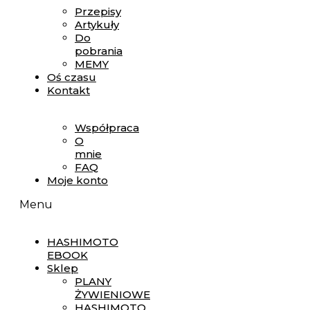
Przepisy
Artykuły
Do
pobrania
MEMY
Oś czasu
Kontakt
Współpraca
O
mnie
FAQ
Moje konto
Menu
HASHIMOTO
EBOOK
Sklep
PLANY
ŻYWIENIOWE
HASHIMOTO