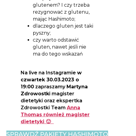
glutenem? I czy trzeba
rezygnować z glutenu,
mając Hashimoto;
dlaczego gluten jest taki
pyszny;
czy warto odstawić
gluten, nawet jeśli nie
ma do tego wskazań
Na live na Instagramie
w
czwartek 30.03.2023 o
19:00
zapraszamy
Martyna
Zdrowostk
i magister
dietetyki oraz ekspertka
Zdrowostki Team
Anna
Thomas również magister
dietetyki 🙂
SPRAWDŹ PAKIETY HASHIMOTO