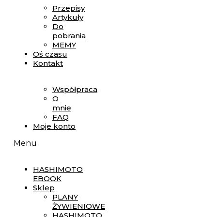
Przepisy
Artykuły
Do
pobrania
MEMY
Oś czasu
Kontakt
Współpraca
O
mnie
FAQ
Moje konto
Menu
HASHIMOTO
EBOOK
Sklep
PLANY
ŻYWIENIOWE
HASHIMOTO