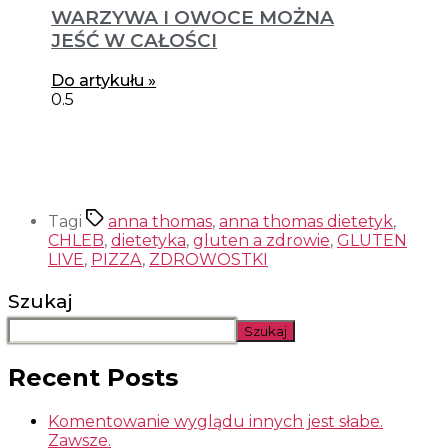
WARZYWA I OWOCE MOŻNA
JEŚĆ W CAŁOŚCI
Do artykułu »
Tagi
anna thomas
,
anna thomas dietetyk
,
CHLEB
,
dietetyka
,
gluten a zdrowie
,
GLUTEN
LIVE
,
PIZZA
,
ZDROWOSTKI
Szukaj
Szukaj
Recent Posts
Komentowanie wyglądu innych jest słabe.
Zawsze.